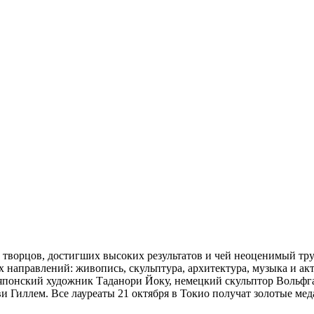
 творцов, достигших высоких результатов и чей неоценимый тру
 направлений: живопись, скульптура, архитектура, музыка и ак
: японский художник Таданори Йоку, немецкий скульптор Вольф
 Гиллем. Все лауреаты 21 октября в Токио получат золотые мед