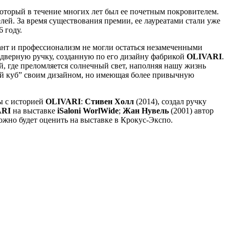
оторый в течение многих лет был ее почетным покровителем.
ей. За время существования премии, ее лауреатами стали уже
 году.
лант и профессионализм не могли остаться незамеченными
о дверную ручку, созданную по его дизайну фабрикой
OLIVARI
.
й, где преломляется солнечный свет, наполняя нашу жизнь
й куб” своим дизайном, но имеющая более привычную
ы с историей
OLIVARI
:
Стивен Холл
(2014), создал ручку
ARI
на выставке
iSaloni WorlWide
;
Жан Нувель
(2001) автор
можно будет оценить на выставке в Крокус-Экспо.