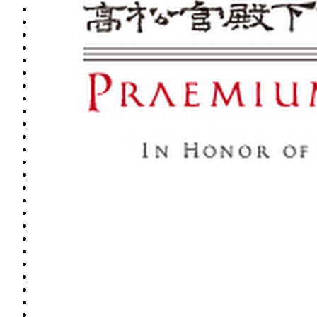
Июль 2018. По полочкам: A, B, C
Июнь 2018. Новая икона
Май 2018. Дизайнерский завиток
Апрель 2018. Раз в три года
Апрель 2018. Культурная программа
Апрель 2018. Первые ласточки
Март 2018. Обратный отсчет
Март 2018. Да будет свет!
Март 2018. Шаг за шагом
Февраль 2018. Эти странные кнобы
Февраль 2018. Обещанного три года ждут
Февраль 2018. Премия Крафт 2018
Январь 2018. Материалы и технология
Январь 2018. Скобяные изделия
Декабрь 2017. Новый год. Новые цели
Декабрь 2017. Новые покрытия OLIVARI, золото
Декабрь 2017. Новые покрытия OLIVARI, никель
Декабрь 2017. Новые покрытия OLIVARI, медь
Ноябрь 2017. Новые покрытия OLIVARI, бронза
Ноябрь 2017. Архитектура и религия
Ноябрь 2017. Открытая дверь
Ноябрь 2017. Достойный финал
Октябрь 2017. Долгожданное обновление
Октябрь 2017. Скромно, но со вкусом
Октябрь 2017. Totalьные ожидания