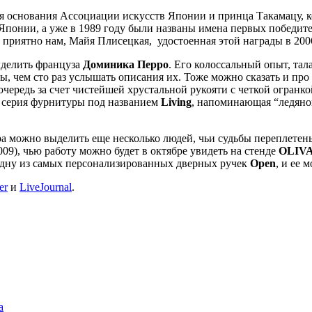
я основания Ассоциации искусств Японии и принца Такамацу, к
понии, а уже в 1989 году были названы имена первых победител
 приятно нам, Майя Плисецкая, удостоенная этой награды в 2006
выделить француза
Доминика Перро
. Его колоссальный опыт, та
ты, чем сто раз услышать описания их. Тоже можно сказать и пр
чередь за счет чистейшей хрустальной рукояти с четкой огранко
а серия фурнитуры под названием
Living
, напоминающая “ледяно
 можно выделить еще несколько людей, чьи судьбы переплетен
009), чью работу можно будет в октябре увидеть на стенде
OLIV
одну из самых персонализированных дверных ручек
Open
, и ее 
er
и
LiveJournal
.
а