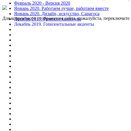
Февраль 2020 - Версия 2020
Январь 2020. Работаем лучше, работаем вместе
Январь 2020. Дизайн, искусство, Сарагоса
Для корректного отображения сайта, пожалуйста, переключит
Декабрь 2019. Римские каникулы
Декабрь 2019. Горизонтальные акценты
Ноябрь 2019. Пять звезд. Часть 2
Ноябрь 2019. Пять звезд. Часть 1
Август 2019. Один плюс один
Август 2019. Дизайнерская тонкость
Август 2019. Три в одном
Июль 2019. Сияние в темноте
Июль 2019. Новый язык коммуникации
Июль 2019. Латунь, переходящая в керамику
Июнь 2019. Белая форма
Июнь 2019. Настоящий итальянский дизайн
Июнь 2019. Милано от Читтерио
Июнь 2019. Мгновение застывшего полета
Май 2019. Лука Казини и его Дива
Март 2019. Мебельный салон, новая глава
Март 2019. Архитектура в миниатюре
Февраль 2019. Alessi
Январь 2019. Запланированная остановка
Январь 2019. Дорога в Мюнхен
Декабрь 2018. Там, где дома уходят в небо
Ноябрь 2018. Успеть за 100 секунд