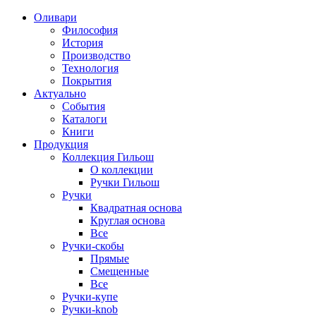
Оливари
Философия
История
Производство
Технология
Покрытия
Актуально
События
Каталоги
Книги
Продукция
Коллекция Гильош
О коллекции
Ручки Гильош
Ручки
Квадратная основа
Круглая основа
Все
Ручки-скобы
Прямые
Смещенные
Все
Ручки-купе
Ручки-knob