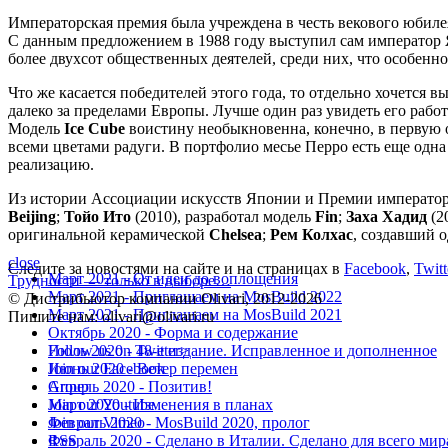
Императорская премия была учреждена в честь векового юбиле
С данным предложением в 1988 году выступил сам император Я
более двухсот общественных деятелей, среди них, что особенно
Что же касается победителей этого года, то отдельно хочется 
далеко за пределами Европы. Лучше один раз увидеть его рабо
Модель
Ice Cube
воистину необыкновенна, конечно, в первую о
всеми цветами радуги. В портфолио месье Перро есть еще одн
реализацию.
Из истории Ассоциации искусств Японии и Премии императора
Beijing
;
Тойо Ито
(2010), разработал модель
Fin
;
Заха Хадид
(2
оригинальной керамической
Chelsea
;
Рем Колхас
, создавший 
close
Следите за новостями на сайте и на страницах в
Facebook
,
Twitt
Март 2021 - От идеи до воплощения
Трудности — только в выборе…
Март 2021 - Приглашаем на MosBuild 2022
© Дистрибьютор компании Olivari, 2012-2026
Март 2021 - Приглашаем на MosBuild 2021
Пишите нам: olivari@olivari.ru
Октябрь 2020 - Форма и содержание
Июль 2020 - 48-е издание. Исправленное и дополненное
Follow us on Twitter>
Июнь 2020 - Ветер перемен
Join our Facebook
Апрель 2020 - Позитив!
Group
Март 2020 - Изменения в планах
Join our Youtube
Февраль 2020 - MosBuild 2020, пролог
Join our Vimeo
Февраль 2020 - Сделано в Италии. Сделано для всего мир
RSS