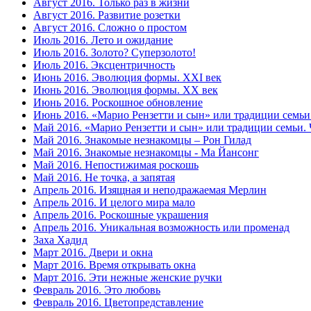
Август 2016. Только раз в жизни
Август 2016. Развитие розетки
Август 2016. Сложно о простом
Июль 2016. Лето и ожидание
Июль 2016. Золото? Суперзолото!
Июль 2016. Эксцентричность
Июнь 2016. Эволюция формы. XXI век
Июнь 2016. Эволюция формы. XX век
Июнь 2016. Роскошное обновление
Июнь 2016. «Марио Рензетти и сын» или традиции семьи.
Май 2016. «Марио Рензетти и сын» или традиции семьи. Ч
Май 2016. Знакомые незнакомцы – Рон Гилад
Май 2016. Знакомые незнакомцы - Ма Йансонг
Май 2016. Непостижимая роскошь
Май 2016. Не точка, а запятая
Апрель 2016. Изящная и неподражаемая Мерлин
Апрель 2016. И целого мира мало
Апрель 2016. Роскошные украшения
Апрель 2016. Уникальная возможность или променад
Заха Хадид
Март 2016. Двери и окна
Март 2016. Время открывать окна
Март 2016. Эти нежные женские ручки
Февраль 2016. Это любовь
Февраль 2016. Цветопредставление