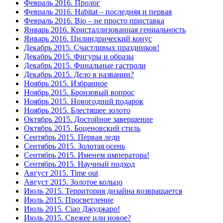
Февраль 2016. Пролог
Февраль 2016. Habitat – последняя и первая
Февраль 2016. Bio – не просто приставка
Январь 2016. Кристаллизованная гениальность
Январь 2016. Цилиндрический конус
Декабрь 2015. Счастливых праздников!
Декабрь 2015. Фигуры и образы
Декабрь 2015. Финальные гастроли
Декабрь 2015. Дело в названии?
Ноябрь 2015. Избранное
Ноябрь 2015. Бронзовый вопрос
Ноябрь 2015. Новогодний подарок
Ноябрь 2015. Блестящее золото
Октябрь 2015. Достойное завершение
Октябрь 2015. Боценовский стиль
Сентябрь 2015. Первая леди
Сентябрь 2015. Золотая осень
Сентябрь 2015. Именем императора!
Сентябрь 2015. Научный подход
Август 2015. Time out
Август 2015. Золотое кольцо
Июль 2015. Территория дизайна возвращается
Июль 2015. Просветление
Июль 2015. Ciao Джуджаро!
Июль 2015. Свежее или новое?