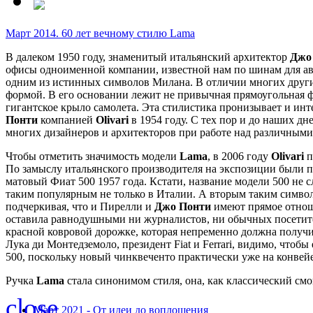
Март 2014. 60 лет вечному стилю Lama
В далеком 1950 году, знаменитый итальянский архитектор
Джо
офисы одноименной компании, известной нам по шинам для авто
одним из истинных символов Милана. В отличии многих других,
формой. В его основании лежит не привычная прямоугольная ф
гигантское крыло самолета. Эта стилистика пронизывает и и
Понти
компанией
Olivari
в 1954 году. С тех пор и до наших дн
многих дизайнеров и архитекторов при работе над различными
Чтобы отметить значимость модели
Lama
, в 2006 году
Olivari
п
По замыслу итальянского производителя на экспозиции были п
матовый Фиат 500 1957 года. Кстати, название модели 500 не с
таким популярным не только в Италии. А вторым таким симво
подчеркивая, что и Пирелли и
Джо Понти
имеют прямое отноше
оставила равнодушными ни журналистов, ни обычных посетит
красной ковровой дорожке, которая непременно должна полу
Лука ди Монтедземоло, президент Fiat и Ferrari, видимо, чтоб
500, поскольку новый чинквеченто практически уже на конвейе
Ручка
Lama
стала синонимом стиля, она, как классический смо
close
Март 2021 - От идеи до воплощения