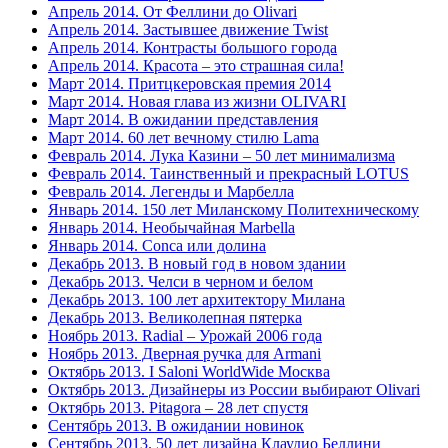
Апрель 2014. От Феллини до Olivari
Апрель 2014. Застывшее движение Twist
Апрель 2014. Контрасты большого города
Апрель 2014. Красота – это страшная сила!
Март 2014. Притцкеровская премия 2014
Март 2014. Новая глава из жизни OLIVARI
Март 2014. В ожидании представления
Март 2014. 60 лет вечному стилю Lama
Февраль 2014. Лука Казини – 50 лет минимализма
Февраль 2014. Таинственный и прекрасный LOTUS
Февраль 2014. Легенды и Марбелла
Январь 2014. 150 лет Миланскому Политехническому
Январь 2014. Необычайная Marbella
Январь 2014. Conca или долина
Декабрь 2013. В новый год в новом здании
Декабрь 2013. Челси в черном и белом
Декабрь 2013. 100 лет архитектору Милана
Декабрь 2013. Великолепная пятерка
Ноябрь 2013. Radial – Урожай 2006 года
Ноябрь 2013. Дверная ручка для Armani
Октябрь 2013. I Saloni WorldWide Москва
Октябрь 2013. Дизайнеры из России выбирают Olivari
Октябрь 2013. Pitagora – 28 лет спустя
Сентябрь 2013. В ожидании новинок
Сентябрь 2013. 50 лет дизайна Клаудио Беллини