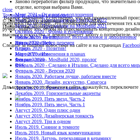
Заново переработан фильтр продукции, что значительно 
отделке, которая выбрана Вами.
close
Март 2021 - От идеи до воплощения
Трудности — только в выборе…
Важное замечание. Естественно, что как промышленный прои
Март 2021 - Приглашаем на MosBuild 2022
© Дистрибьютор компании Olivari, 2012-2026
производства моделей. Это необходимо для обеспечения тех к
Март 2021 - Приглашаем на MosBuild 2021
Пишите нам: olivari@olivari.ru
ручки. Знайте это, чтобы не пересматривать концепцию дизай
Октябрь 2020 - Форма и содержание
высокого искусства, и демонстрирует заботу о потребителе, чт
Июль 2020 - 48-е издание. Исправленное и дополненное
Follow us on Twitter>
Июнь 2020 - Ветер перемен
Join our Facebook
Следите за нашими новостями на сайте и на страницах
Faceboo
Апрель 2020 - Позитив!
Group
Март 2020 - Изменения в планах
Join our Youtube
Февраль 2020 - MosBuild 2020, пролог
Join our Vimeo
Февраль 2020 - Сделано в Италии. Сделано для всего мир
RSS
Февраль 2020 - Версия 2020
Январь 2020. Работаем лучше, работаем вместе
Январь 2020. Дизайн, искусство, Сарагоса
Для корректного отображения сайта, пожалуйста, переключит
Декабрь 2019. Римские каникулы
Декабрь 2019. Горизонтальные акценты
Ноябрь 2019. Пять звезд. Часть 2
Ноябрь 2019. Пять звезд. Часть 1
Август 2019. Один плюс один
Август 2019. Дизайнерская тонкость
Август 2019. Три в одном
Июль 2019. Сияние в темноте
Июль 2019. Новый язык коммуникации
Июль 2019. Латунь, переходящая в керамику