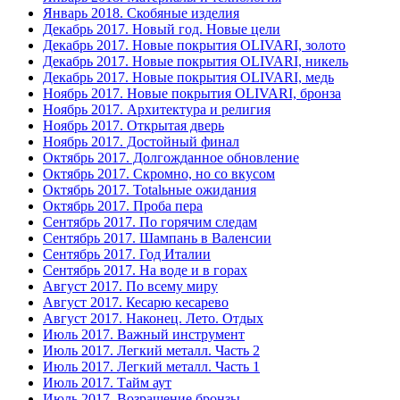
Январь 2018. Скобяные изделия
Декабрь 2017. Новый год. Новые цели
Декабрь 2017. Новые покрытия OLIVARI, золото
Декабрь 2017. Новые покрытия OLIVARI, никель
Декабрь 2017. Новые покрытия OLIVARI, медь
Ноябрь 2017. Новые покрытия OLIVARI, бронза
Ноябрь 2017. Архитектура и религия
Ноябрь 2017. Открытая дверь
Ноябрь 2017. Достойный финал
Октябрь 2017. Долгожданное обновление
Октябрь 2017. Скромно, но со вкусом
Октябрь 2017. Totalьные ожидания
Октябрь 2017. Проба пера
Сентябрь 2017. По горячим следам
Сентябрь 2017. Шампань в Валенсии
Сентябрь 2017. Год Италии
Сентябрь 2017. На воде и в горах
Август 2017. По всему миру
Август 2017. Кесарю кесарево
Август 2017. Наконец. Лето. Отдых
Июль 2017. Важный инструмент
Июль 2017. Легкий металл. Часть 2
Июль 2017. Легкий металл. Часть 1
Июль 2017. Тайм аут
Июль 2017. Возращение бронзы