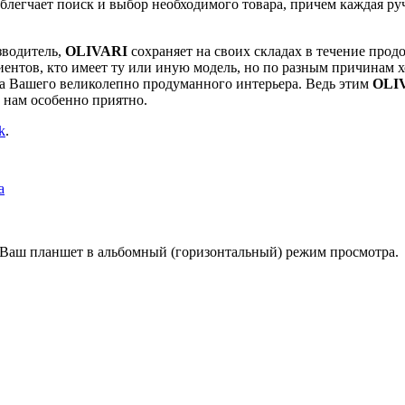
облегчает поиск и выбор необходимого товара, причем каждая ру
зводитель,
OLIVARI
сохраняет на своих складах в течение про
лиентов, кто имеет ту или иную модель, но по разным причинам
на Вашего великолепно продуманного интерьера. Ведь этим
OLI
о нам особенно приятно.
k
.
а
е Ваш планшет в альбомный (горизонтальный) режим просмотра.