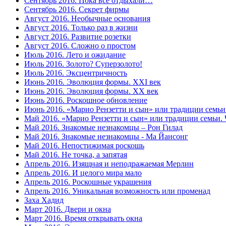
Сентябрь 2016. Пока все отдыхали…
Сентябрь 2016. Секрет фирмы
Август 2016. Необычные основания
Август 2016. Только раз в жизни
Август 2016. Развитие розетки
Август 2016. Сложно о простом
Июль 2016. Лето и ожидание
Июль 2016. Золото? Суперзолото!
Июль 2016. Эксцентричность
Июнь 2016. Эволюция формы. XXI век
Июнь 2016. Эволюция формы. XX век
Июнь 2016. Роскошное обновление
Июнь 2016. «Марио Рензетти и сын» или традиции семьи.
Май 2016. «Марио Рензетти и сын» или традиции семьи. Ч
Май 2016. Знакомые незнакомцы – Рон Гилад
Май 2016. Знакомые незнакомцы - Ма Йансонг
Май 2016. Непостижимая роскошь
Май 2016. Не точка, а запятая
Апрель 2016. Изящная и неподражаемая Мерлин
Апрель 2016. И целого мира мало
Апрель 2016. Роскошные украшения
Апрель 2016. Уникальная возможность или променад
Заха Хадид
Март 2016. Двери и окна
Март 2016. Время открывать окна