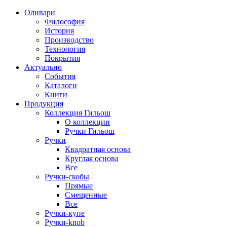
Оливари
Философия
История
Производство
Технология
Покрытия
Актуально
События
Каталоги
Книги
Продукция
Коллекция Гильош
О коллекции
Ручки Гильош
Ручки
Квадратная основа
Круглая основа
Все
Ручки-скобы
Прямые
Смещенные
Все
Ручки-купе
Ручки-knob