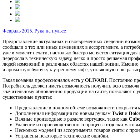
Февраль 2015. Рука на пульсе
Предоставление актуальных и своевременных сведений возмож
сообщали о тех или иных изменениях в ассортименте, а потреб
уже в момент печати, настолько быстро меняется ситуация для 
переросла в техническую задачу, легко и просто решаемая про
людей изменений в различных областях нашей жизни. Именно
и ароматную булочку к утреннему кофе, утоляющую наш разыг
Такая команда профессионалов есть у
OLIVARI
. Постоянно пр
Потребитель должен иметь возможность получить всю возможну
значительному обновлению продукции на сайте, позволяют с у
существенные пункты:
Представление в полном объеме возможности покрытия м
Дополненная информация по новым ручкам
Twist
и
Dolce
Важные производные в разделе вертушек, такие как
Cubo
Удаление из производственного процесса отделки матовы
Несколько моделей из ассортимента товаров сняты с прои
Устранены некоторые технические ошибки.