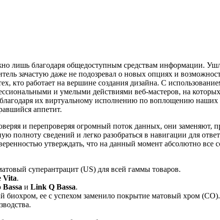
но лишь благодаря общедоступным средствам информации. Ушло
итель зачастую даже не подозревал о новых опциях и возможнос
тех, кто работает на вершине создания дизайна. С использование
фессиональными и умелыми действиями веб-мастеров, на которых
 благодаря их виртуальному исполнению по воплощению наших 
равшийся аппетит.
оверяя и перепроверяя огромный поток данных, они заменяют, пр
ю полноту сведений и легко разобраться в навигации для отве
веренностью утверждать, что на данный момент абсолютно все 
атовый суперантрацит (US) для всей гаммы товаров.
 Vita
.
 Bassa
и
Link Q Bassa
.
й биохром, ее с успехом заменило покрытие матовый хром (CO).
зводства.