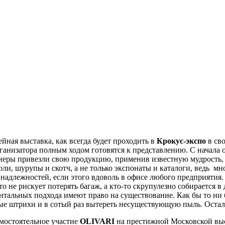
ная выставка, как всегда будет проходить в
Крокус-экспо
в сво
анизатора полным ходом готовятся к представлению. С начала о
тнеры привезли свою продукцию, применив известную мудрость, 
оли, шурупы и скотч, а не только экспонаты и каталоги, ведь мн
надлежностей, если этого вдоволь в офисе любого предприятия. 
о не рискует потерять багаж, а кто-то скрупулезно собирается в
ентальных подхода имеют право на существование. Как бы то н
ые штрихи и в сотый раз вытереть несуществующую пыль. Оста
амостоятельное участие
OLIVARI
на престижной Московской выст