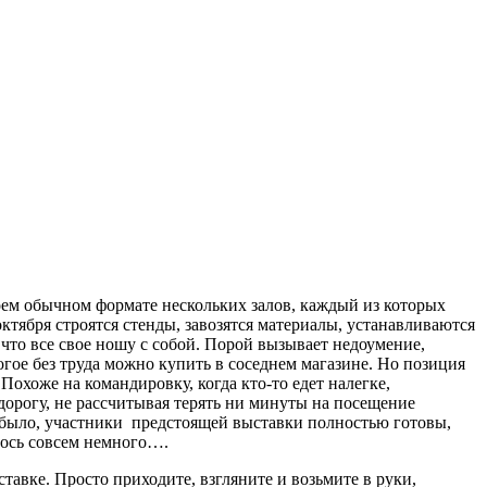
ем обычном формате нескольких залов, каждый из которых
ктября строятся стенды, завозятся материалы, устанавливаются
что все свое ношу с собой. Порой вызывает недоумение,
огое без труда можно купить в соседнем магазине. Но позиция
Похоже на командировку, когда кто-то едет налегке,
 дорогу, не рассчитывая терять ни минуты на посещение
и было, участники предстоящей выставки полностью готовы,
лось совсем немного….
авке. Просто приходите, взгляните и возьмите в руки,