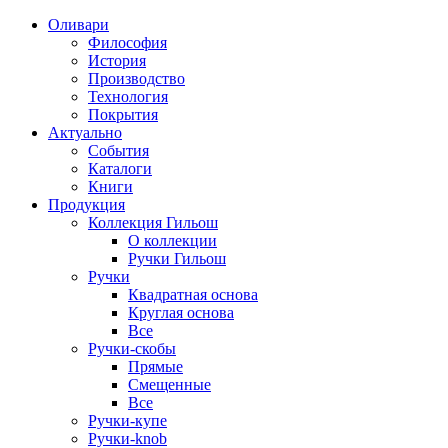
Оливари
Философия
История
Производство
Технология
Покрытия
Актуально
События
Каталоги
Книги
Продукция
Коллекция Гильош
О коллекции
Ручки Гильош
Ручки
Квадратная основа
Круглая основа
Все
Ручки-скобы
Прямые
Смещенные
Все
Ручки-купе
Ручки-knob