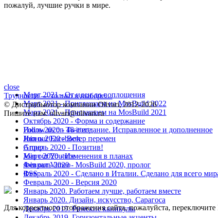
пожалуй, лучшие ручки в мире.
close
Март 2021 - От идеи до воплощения
Трудности — только в выборе…
Март 2021 - Приглашаем на MosBuild 2022
© Дистрибьютор компании Olivari, 2012-2026
Март 2021 - Приглашаем на MosBuild 2021
Пишите нам: olivari@olivari.ru
Октябрь 2020 - Форма и содержание
Июль 2020 - 48-е издание. Исправленное и дополненное
Follow us on Twitter>
Июнь 2020 - Ветер перемен
Join our Facebook
Апрель 2020 - Позитив!
Group
Март 2020 - Изменения в планах
Join our Youtube
Февраль 2020 - MosBuild 2020, пролог
Join our Vimeo
Февраль 2020 - Сделано в Италии. Сделано для всего мир
RSS
Февраль 2020 - Версия 2020
Январь 2020. Работаем лучше, работаем вместе
Январь 2020. Дизайн, искусство, Сарагоса
Для корректного отображения сайта, пожалуйста, переключит
Декабрь 2019. Римские каникулы
Декабрь 2019. Горизонтальные акценты