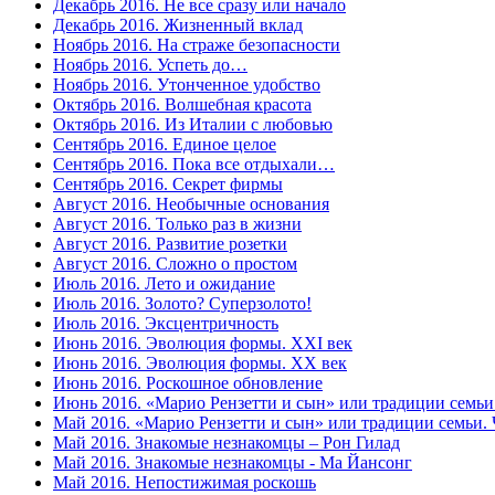
Декабрь 2016. Не все сразу или начало
Декабрь 2016. Жизненный вклад
Ноябрь 2016. На страже безопасности
Ноябрь 2016. Успеть до…
Ноябрь 2016. Утонченное удобство
Октябрь 2016. Волшебная красота
Октябрь 2016. Из Италии с любовью
Сентябрь 2016. Единое целое
Сентябрь 2016. Пока все отдыхали…
Сентябрь 2016. Секрет фирмы
Август 2016. Необычные основания
Август 2016. Только раз в жизни
Август 2016. Развитие розетки
Август 2016. Сложно о простом
Июль 2016. Лето и ожидание
Июль 2016. Золото? Суперзолото!
Июль 2016. Эксцентричность
Июнь 2016. Эволюция формы. XXI век
Июнь 2016. Эволюция формы. XX век
Июнь 2016. Роскошное обновление
Июнь 2016. «Марио Рензетти и сын» или традиции семьи.
Май 2016. «Марио Рензетти и сын» или традиции семьи. Ч
Май 2016. Знакомые незнакомцы – Рон Гилад
Май 2016. Знакомые незнакомцы - Ма Йансонг
Май 2016. Непостижимая роскошь