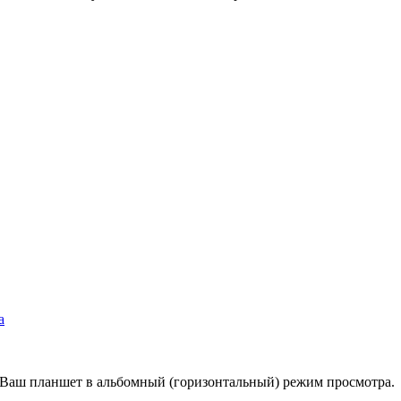
а
е Ваш планшет в альбомный (горизонтальный) режим просмотра.