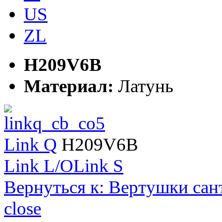
US
ZL
H209V6B
Материал:
Латунь
Link Q
H209V6B
Link L/O
Link S
Вернуться к: Вертушки сан
close