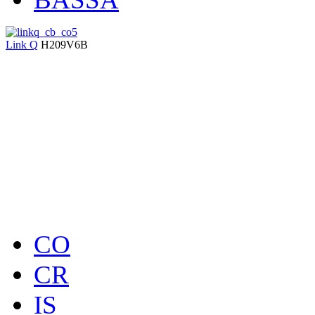
Link Q
H209V6B
CO
CR
IS