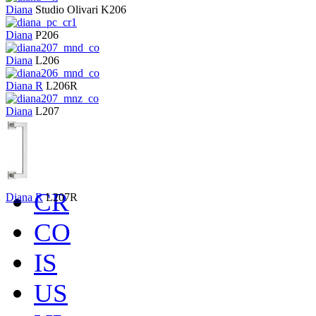
Diana
Studio Olivari
K206
Diana
P206
Diana
L206
Diana R
L206R
Diana
L207
CR
Diana R
L207R
CO
IS
US