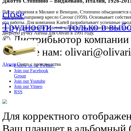
Джотто Стоппино – Виджевано, Италия, 1926-201
close
После обучения в Милане и Венеции, Стоппино объединяется 
продукты, например кресло Cavour (1959). Основывает собстве
его работы. Для компании Kartell разрабатывает успешные про
Трудности — только в вы
его счету две премии Золотой циркуль: за сервант Sheraton для A
дверную ручку Alessia для Olivari в 1991 году.
© Дистрибьютор компании O
Пишите нам: olivari@olivari
Alessia
Снято с производства
Follow us on Twitter>
Join our Facebook
Group
Join our Youtube
Join our Vimeo
RSS
Для корректного отображен
Ваш планшет в альбомный 